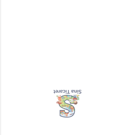
Atatürk, Milli
Çiftlik Havanları
Bayramlar,
Köy Hayatı Dev
Kahramanlık Dev
Boyama Kağıdı
Boyama Kağıdı
Boyama Rulosu
Boyama Rulosu
Büyük Boy 5
Büyük Boy 5
Metre
Metre
₺
100,00
₺
100,00