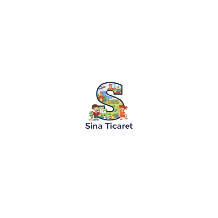
11.06.2024
Hayvan Masalları
Cesur Küçük Fare ve Korkunç Aslan Mas
“Cesur Küçük Fare ve Korkunç Aslan Masalı” Bir zaman
ormanda küçük bir fare yaşarmış. Fare, küçücük olmas
doluymuş....
Devamını Oku
KURUMSAL
KATEGORİLER
Hakkımızda
Boyama Ruloları