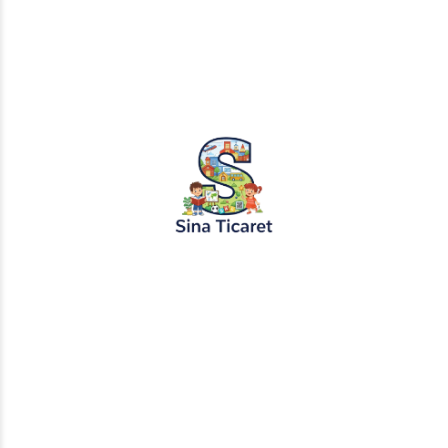
PopŞeker ve RuloBoyama markalı tüm
tasarımlar, görseller ve içerikler tescil
altındadır. İzinsiz kopyalanması veya
kullanılması yasaktır.
+905451495344
info@sinaticaret.com.tr