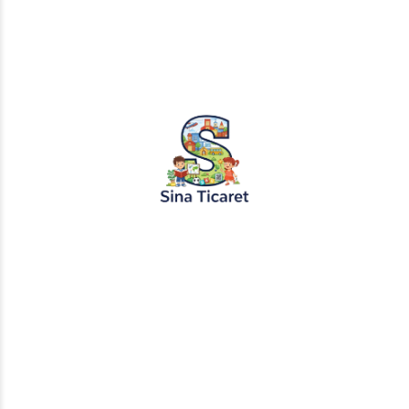
PopŞeker ve RuloBoyama markalı tüm
tasarımlar, görseller ve içerikler tescil
altındadır. İzinsiz kopyalanması veya
kullanılması yasaktır.
+905451495344
info@sinaticaret.com.tr
KURUMSAL