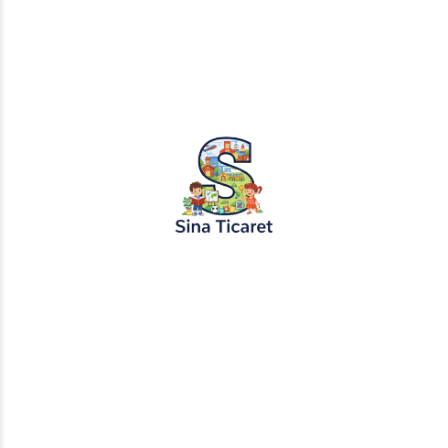
PopŞeker ve RuloBoyama markalı tüm
tasarımlar, görseller ve içerikler tescil
altındadır. İzinsiz kopyalanması veya
kullanılması yasaktır.
+905451495344
info@sinaticaret.com.tr