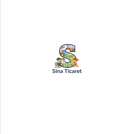
PopŞeker ve RuloBoyama markalı tüm
tasarımlar, görseller ve içerikler tescil
altındadır. İzinsiz kopyalanması veya
kullanılması yasaktır.
+905451495344
info@sinaticaret.com.tr