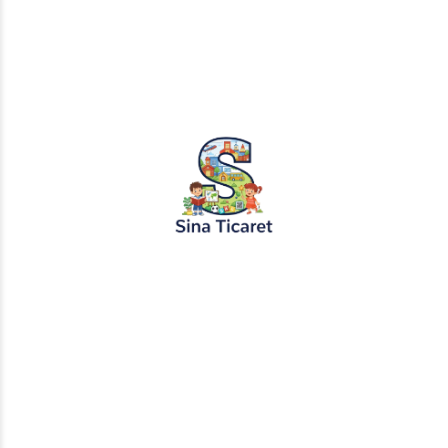
PopŞeker ve RuloBoyama markalı tüm
tasarımlar, görseller ve içerikler tescil
altındadır. İzinsiz kopyalanması veya
kullanılması yasaktır.
+905451495344
info@sinaticaret.com.tr