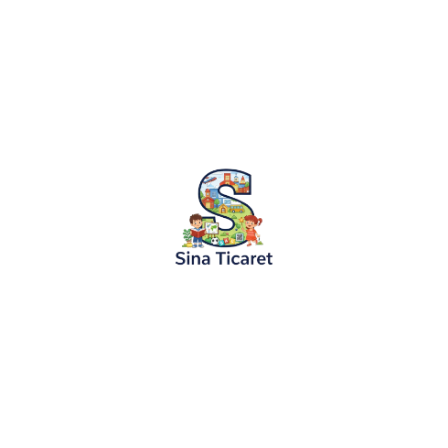
10.09.2025
Eğitim
Hafta Sonu Çocuklarla Evde Yapılabilecek
Hafta sonları, çocuklar için hem eğlenceli hem de öğreti
mükemmel bir fırsattır. Ebeveynler için en büyük soru, 
olur....
Devamını Oku
KURUMSAL
KATEGORİLER
Hakkımızda
Boyama Ruloları