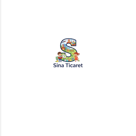
PopŞeker ve RuloBoyama markalı tüm
tasarımlar, görseller ve içerikler tescil
altındadır. İzinsiz kopyalanması veya
kullanılması yasaktır.
+905451495344
info@sinaticaret.com.tr
KURUMSAL