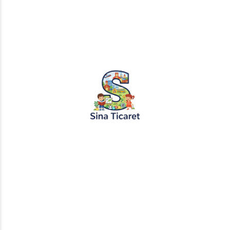
PopŞeker ve RuloBoyama markalı tüm
tasarımlar, görseller ve içerikler tescil
altındadır. İzinsiz kopyalanması veya
kullanılması yasaktır.
+905451495344
info@sinaticaret.com.tr