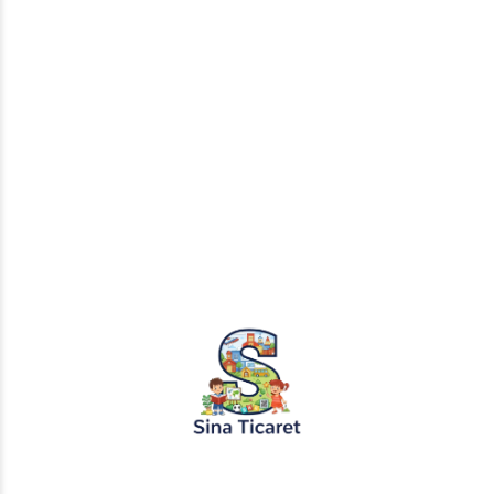
23.05.2024
Dünya Masalları
Filitin’de Zeytin Ağacı ve Kayıp Barış Kuşu Masalı
“Filitin’de Zeytin Ağacı ve Kayıp Barış Kuşu Masalı” Bir
zamanlar, uzak diyarlarda Filistin adında bir ülke varmış. Bu
ülke, yemyeşil tepeleri, zeytin ağaçları ve rengarenk...
Devamını Oku