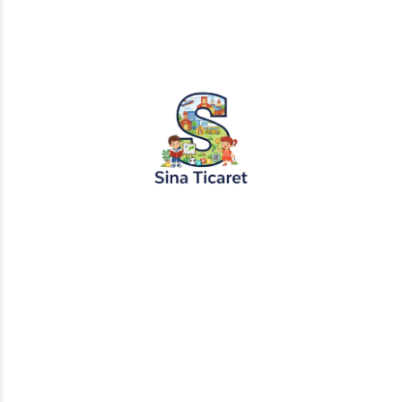
20.05.2024
Gizemli Masallar
Büyülü Yolculuk: Bilinmeyene Doğru Masalı
“Büyülü Yolculuk: Bilinmeyene Doğru” Uzun zaman önce,
İlham Dağı’nın eteklerinde, küçük bir köyde yaşayan genç bir
kız olan Ela, meraklı ve cesur bir ruha sahipti....
Devamını Oku