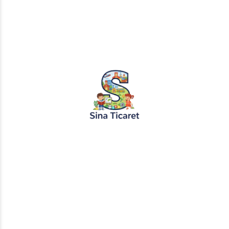
PopŞeker ve RuloBoyama markalı tüm
tasarımlar, görseller ve içerikler tescil
altındadır. İzinsiz kopyalanması veya
kullanılması yasaktır.
+905451495344
info@sinaticaret.com.tr