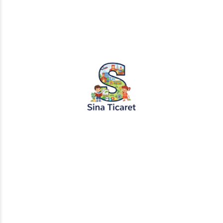
PopŞeker ve RuloBoyama markalı tüm
tasarımlar, görseller ve içerikler tescil
altındadır. İzinsiz kopyalanması veya
kullanılması yasaktır.
+905451495344
info@sinaticaret.com.tr
KURUMSAL