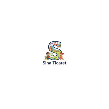
08.05.2024
Masallar
Sevimli Dostlar Hayvanlar Alemi Masalı
Uzak diyarların birinde, renkli çiçeklerle süslenmiş bi
derinliklerinde, her biri kendi özellikleriyle ön plana çı
Ormanın ortasında, neşeli...
Devamını Oku
KURUMSAL
KATEGORİLER
Hakkımızda
Boyama Ruloları