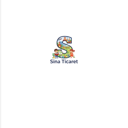
PopŞeker ve RuloBoyama markalı tüm
tasarımlar, görseller ve içerikler tescil
altındadır. İzinsiz kopyalanması veya
kullanılması yasaktır.
+905451495344
info@sinaticaret.com.tr
KURUMSAL