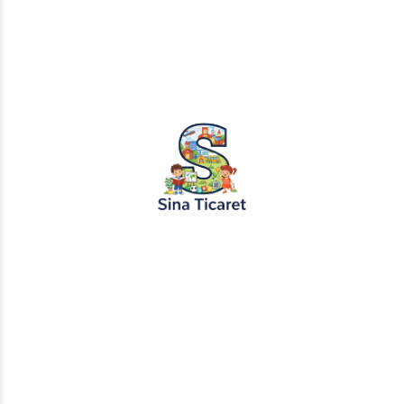
PopŞeker ve RuloBoyama markalı tüm
tasarımlar, görseller ve içerikler tescil
altındadır. İzinsiz kopyalanması veya
kullanılması yasaktır.
+905451495344
info@sinaticaret.com.tr