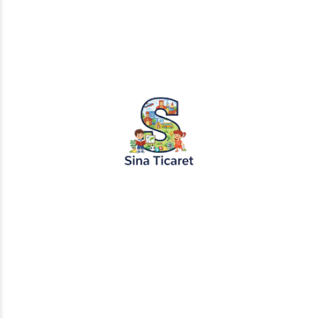
PopŞeker ve RuloBoyama markalı tüm
tasarımlar, görseller ve içerikler tescil
altındadır. İzinsiz kopyalanması veya
kullanılması yasaktır.
+905451495344
info@sinaticaret.com.tr