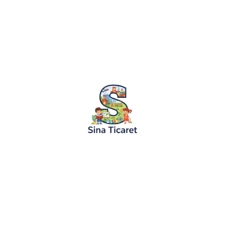
10.05.2024
Masallar
Kırmızı Pelerinli Kızın Macerası Masalı
“Kırmızı Pelerinli Kızın Macerası Masalı” Uzak diyarları
vardı. Bu ormanda yaşayan insanlar, doğanın güzellikleri
Ormanın kenarında küçük bir...
Devamını Oku
KURUMSAL
KATEGORİLER
Hakkımızda
Boyama Ruloları