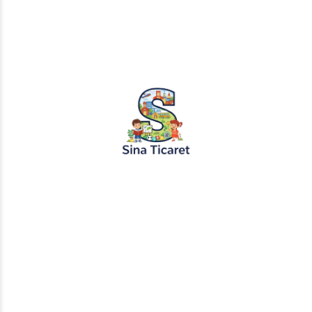
PopŞeker ve RuloBoyama markalı tüm
tasarımlar, görseller ve içerikler tescil
altındadır. İzinsiz kopyalanması veya
kullanılması yasaktır.
+905451495344
info@sinaticaret.com.tr
KURUMSAL