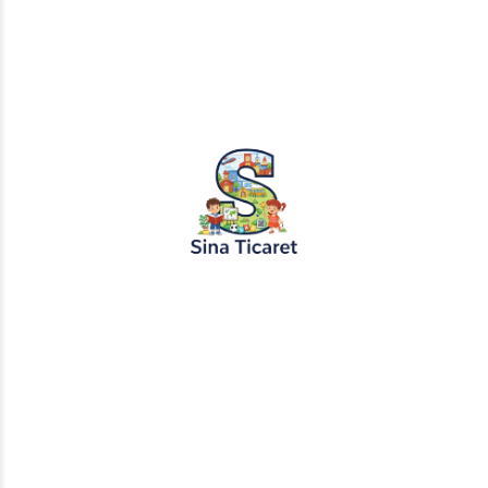
PopŞeker ve RuloBoyama markalı tüm
tasarımlar, görseller ve içerikler tescil
altındadır. İzinsiz kopyalanması veya
kullanılması yasaktır.
+905451495344
info@sinaticaret.com.tr