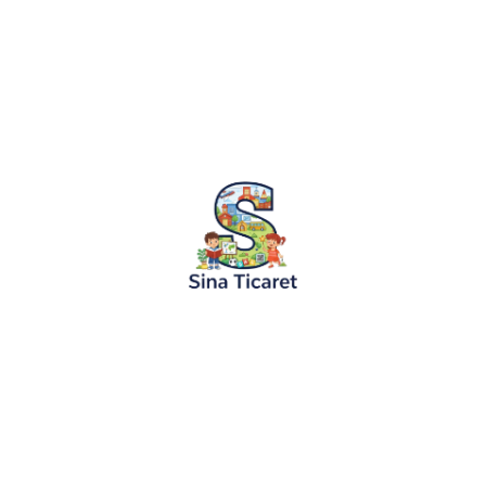
08.05.2024
Masallar
Sevimli Dostlar Hayvanlar Alemi Masalı
Uzak diyarların birinde, renkli çiçeklerle süslenmiş bi
derinliklerinde, her biri kendi özellikleriyle ön plana çı
Ormanın ortasında, neşeli...
Devamını Oku
KURUMSAL
KATEGORİLER
Hakkımızda
Boyama Ruloları