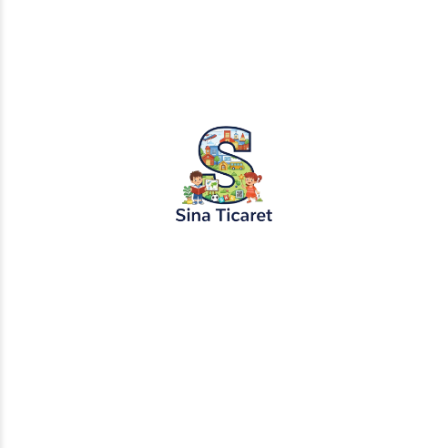
PopŞeker ve RuloBoyama markalı tüm
tasarımlar, görseller ve içerikler tescil
altındadır. İzinsiz kopyalanması veya
kullanılması yasaktır.
+905451495344
info@sinaticaret.com.tr
KURUMSAL