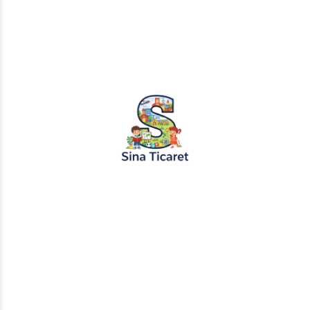
PopŞeker ve RuloBoyama markalı tüm
tasarımlar, görseller ve içerikler tescil
altındadır. İzinsiz kopyalanması veya
kullanılması yasaktır.
+905451495344
info@sinaticaret.com.tr