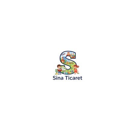
10.05.2024
Masallar
Yıldızların Koruyucusu: Eren’in Macerala
“Yıldızların Koruyucusu: Eren’in Maceraları” Yıldızların 
Göklerin Efendisi Aydınlık Krallık’ı yönetiyordu. Ancak, A
korku içindeydi; en parlak yıldız, Gece...
Devamını Oku
KURUMSAL
KATEGORİLER
Hakkımızda
Boyama Ruloları