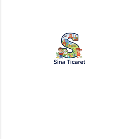
16.05.2024
Bilim Kurgu Masalları
Zamanın Kayıp Anahtarı: Gelecekten Gelen Misafir
“Zamanın Kayıp Anahtarı” Uzak diyarların derinliklerinde,
zamanın saklı sırlarını içinde barındıran büyülü bir anahtar
bulunmaktaydı. Bu anahtar, geçmişin hikayelerini geleceğe
taşıyan büyük bir güce sahipti....
Devamını Oku