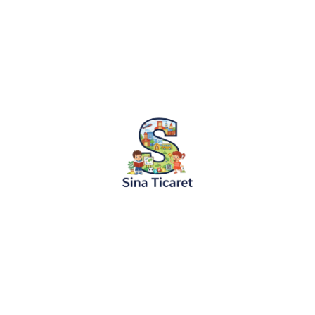
05.06.2024
Halk Masalları
Kayıp Prenses ve Cesur Çoban Masalı
“Kayıp Prenses ve Cesur Çoban Masalı” Bir zamanlar, uz
varmış. Bu krallığın güzelliği dillere destan olan bir pr
krallığın...
Devamını Oku
KURUMSAL
KATEGORİLER
Hakkımızda
Boyama Ruloları