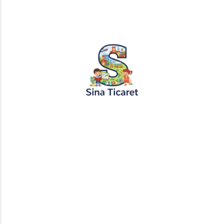
SONRAKI YAZI
Bilge Karga ve Açgözlü Tüccar Masalı
Bir yanıt
yazın