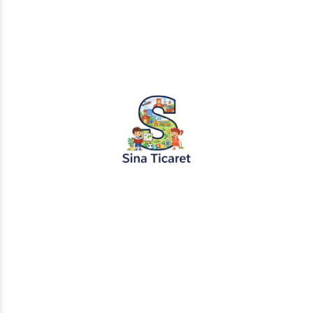
PopŞeker ve RuloBoyama markalı tüm
tasarımlar, görseller ve içerikler tescil
altındadır. İzinsiz kopyalanması veya
kullanılması yasaktır.
+905451495344
info@sinaticaret.com.tr