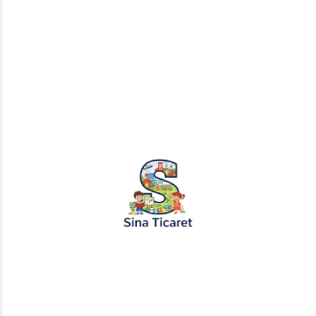
Etiketler:
deniz kızı masalı
denizkızı masalı
gizemli masal
masal dinle
masal izle
masal oku
sesli masal
Paylaş: