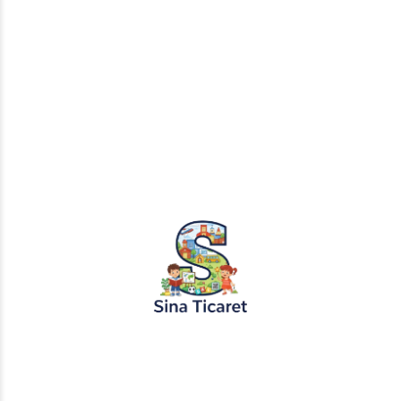
Bilge Karga ve Açgözlü Tüccar Masalı
“Bilge Karga ve Açgözlü Tüccar Masalı” Bir zamanlar,
yemyeşil bir ormanın derinliklerinde yaşayan bilge bir karga
vardı. Bu karga, uzun yıllar boyunca ormanın her köşesini...
Devamını Oku
05.06.2024
Halk Masalları
Kayıp Prenses ve Cesur Çoban Masalı