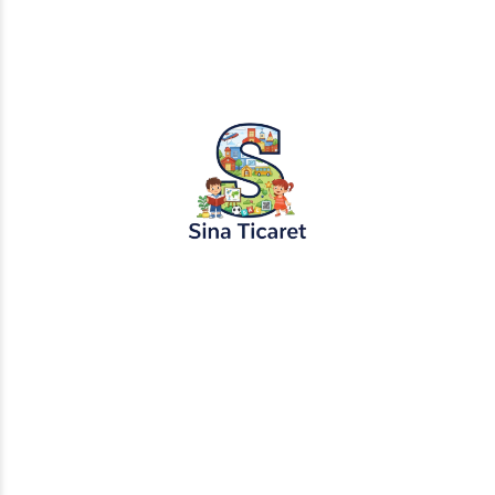
ÖNCEKI YAZI
Kayıp Prenses ve Cesur Çoban Masalı
SONRAKI YAZI
Sihirli Elma Ağacı ve Fakir Çocuk Masalı
Bir yanıt