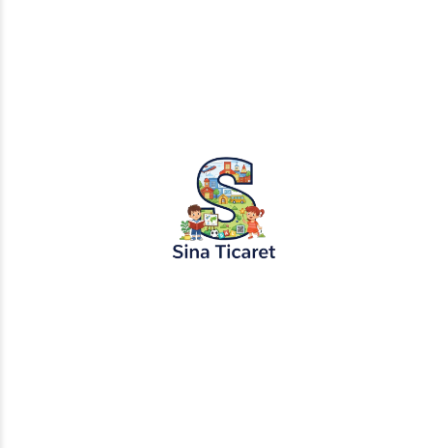
Etiketler:
karga masalı
masal dinle
masal izle
masal oku
sesli masal
tilki masalı
Paylaş:
Ünal Demirtaş
Bu yazarın henüz bir biyografisi bulunmuyor.