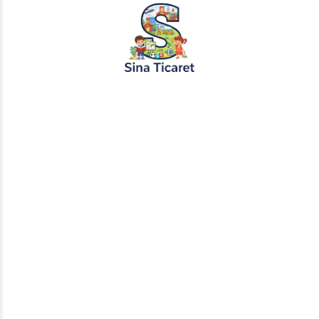
Etiketler:
gizem masalı
masal dinle
masal izle
masal oku
sesli hikaye
sesli masal
uyanış masalı
uyuyan köy masalı
Paylaş: